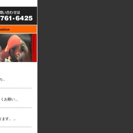
...
しくお願い...
ります。 ...