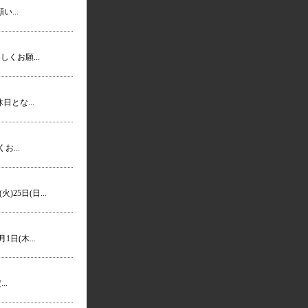
い...
ろしくお願...
休日とな...
お...
25日(日...
1日(木...
..