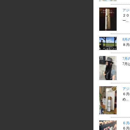
アジ
２０
ー...
8月
８月
7月
7月
アジ
６月
め...
６月
６月