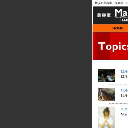
横浜の美容室、美容院。
12
12
11
11
スタ
Ｍａ