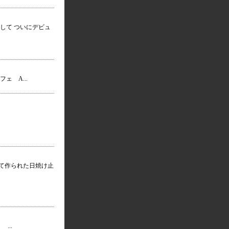
して ついにデビュ
 A...
て作られた日焼け止
...