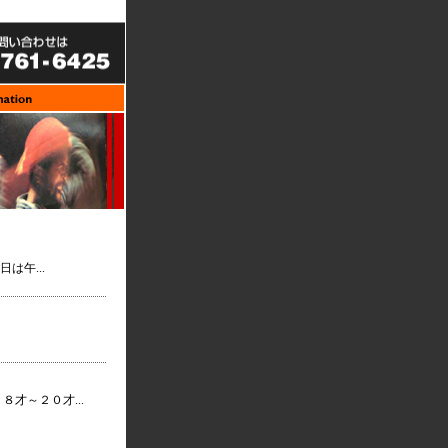
は午...
才～２０才...